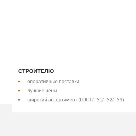
Компания “Базис-Металл” является крупнейшим произ
компания поставляет продукцию для строительной отр
нашем собственном оборудовании и соответствует о
РАБОТАТЬ С НАМИ ВЫГОДНО
СТРОИТЕЛЮ
оперативные поставки
лучшие цены
широкий ассортимент (ГОСТ/ТУ1/ТУ2/ТУ3)