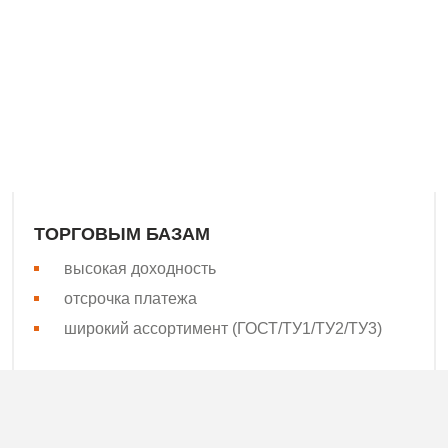
водителем сварной сетки Поволжья, Урала, Юга и Северо-З
асли. Наша сильная сторона – высокая скорость поставок! 
бщепринятым стандартам качества.
ТОРГОВЫМ БАЗАМ
высокая доходность
отсрочка платежа
широкий ассортимент (ГОСТ/ТУ1/ТУ2/ТУ3)